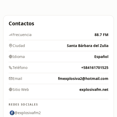
Contactos
Frecuencia
88.7 FM
Ciudad
Santa Bárbara del Zulia
Idioma
Español
Teléfono
+584161701525
Email
fmexplosiva2@hotmail.com
Sitio Web
explosivafm.net
REDES SOCIALES
@explosivafm2