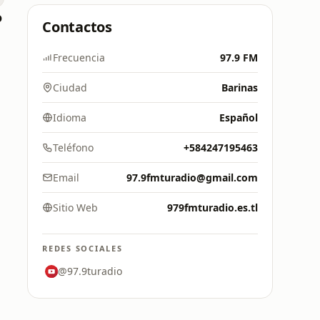
o
Contactos
Frecuencia
97.9 FM
Ciudad
Barinas
Idioma
Español
Teléfono
+584247195463
Email
97.9fmturadio@gmail.com
Sitio Web
979fmturadio.es.tl
REDES SOCIALES
@97.9turadio