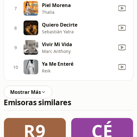
Piel Morena
7
Thalia
Quiero Decirte
8
Sebastián Yatra
Vivir Mi Vida
9
Marc Anthony
Ya Me Enteré
10
Reik
Mostrar Más
Emisoras similares
R9
CÉ