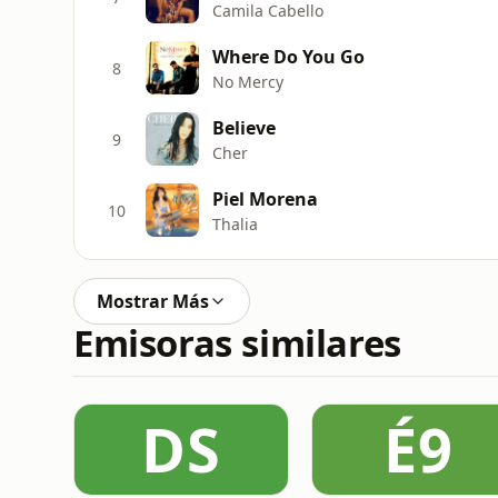
Camila Cabello
Where Do You Go
8
No Mercy
Believe
9
Cher
Piel Morena
10
Thalia
Mostrar Más
Emisoras similares
DS
É9