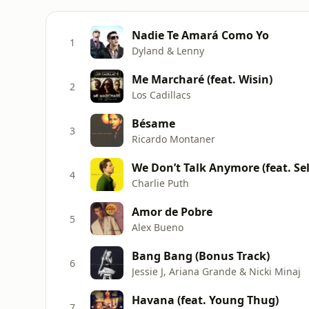
Nadie Te Amará Como Yo
1
Dyland & Lenny
Me Marcharé (feat. Wisin)
2
Los Cadillacs
Bésame
3
Ricardo Montaner
We Don’t Talk Anymore (feat. S
4
Charlie Puth
Amor de Pobre
5
Alex Bueno
Bang Bang (Bonus Track)
6
Jessie J, Ariana Grande & Nicki Minaj
Havana (feat. Young Thug)
7