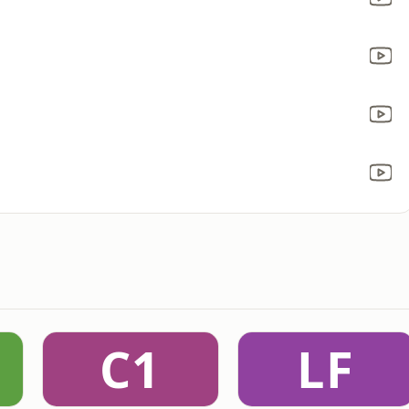
C1
LF