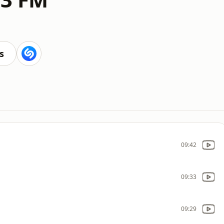
s
09:42
09:33
09:29