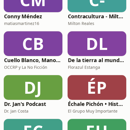
Conny Méndez
Contracultura - Milton Reales
matiasmartinez16
Milton Reales
CB
DL
Cuello Blanco, Manos Sucias
De la tierra al mundo. Mujeres con aroma a fogón
OCCRP y La No Ficción
Florazul Estanga
DJ
ÉP
Dr. Jan's Podcast
Échale Pichón • Historia de Venezuela
Dr. Jan Costa
El Grupo Muy Importante