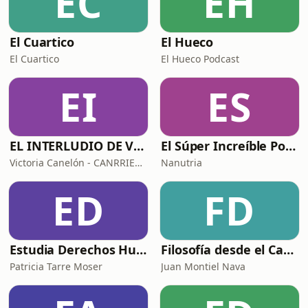
EC
EH
El Cuartico
El Hueco
El Cuartico
El Hueco Podcast
EI
ES
EL INTERLUDIO DE VICTORIA
El Súper Increíble Podcast de Nanutria
Victoria Canelón - CANRRIET GROUP
Nanutria
ED
FD
Estudia Derechos Humanos
Filosofía desde el Caribe
Patricia Tarre Moser
Juan Montiel Nava