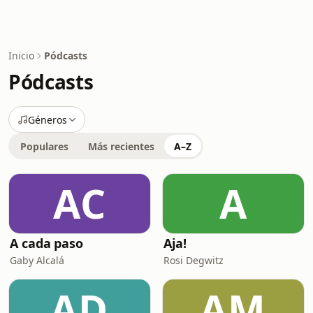
Inicio
Pódcasts
Pódcasts
Géneros
Populares
Más recientes
A–Z
AC
A
A cada paso
Aja!
Gaby Alcalá
Rosi Degwitz
AD
AM