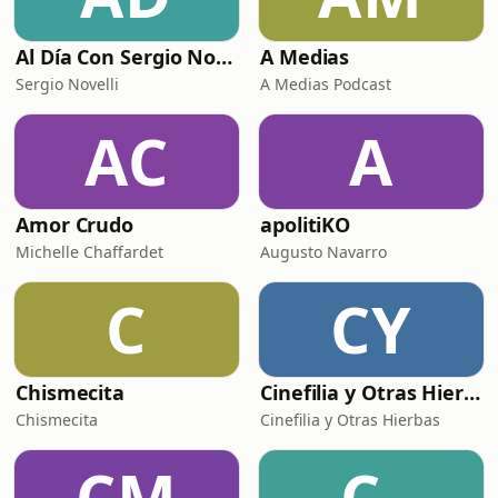
Al Día Con Sergio Novelli
A Medias
Sergio Novelli
A Medias Podcast
AC
A
Amor Crudo
apolitiKO
Michelle Chaffardet
Augusto Navarro
C
CY
Chismecita
Cinefilia y Otras Hierbas
Chismecita
Cinefilia y Otras Hierbas
CM
C-