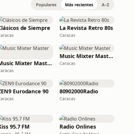
Populares
Más recientes
A–Z
Clásicos de Siempre
La Revista Retro 80s
Caracas
Caracas
Music Mixter Master
Music Mixter Master 2
Caracas
Caracas
ZEN9 Eurodance 90
80902000Radio
Caracas
Caracas
Kiss 95.7 FM
Radio Onlines
Carora · 95.7 FM
Santa Cruz de Mara